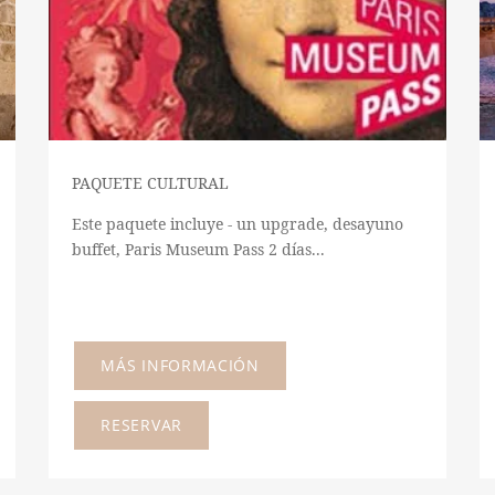
HOTEL
HABITACIONES
PAQUETE CULTURAL
SERVICIOS
Este paquete incluye - un upgrade, desayuno
SEMINARIOS
buffet, Paris Museum Pass 2 días...
OFERTAS
BARRIO
MÁS INFORMACIÓN
CONCIERGERÍA
CONTACTO
RESERVAR
+33 1 45 49 80 00