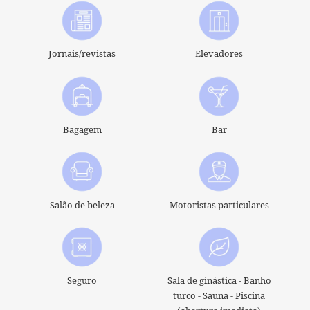
QUARTOS
SERVIÇOS
Jornais/revistas
Elevadores
SEMINÁRIOS
OFERTAS
BAIRRO
Bagagem
Bar
CONCIERGE
CONTATO
+33 1 45 49 80 00
Salão de beleza
Motoristas particulares
Seguro
Sala de ginástica - Banho
turco - Sauna - Piscina