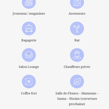
CHAMBRES
Journaux / magazines
Ascenseurs
SERVICES
SPA
OFFRES
QUARTIER
Bagagerie
Bar
CONCIERGERIE
CONTACT
+33 1 45 49 80 00
Salon Lounge
Chauffeurs privés
Coffre-fort
Salle de Fitness – Hammam –
Sauna – Piscine (ouverture
prochaine)