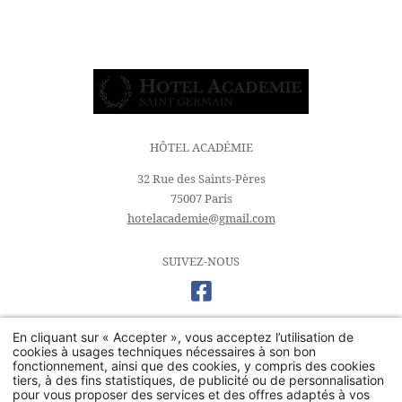
HÔTEL ACADÉMIE
32 Rue des Saints-Pères
75007 Paris
hotelacademie@gmail.com
SUIVEZ-NOUS
Hôtel romantique Paris
Hôtel chambre familiale Paris
Hôtel St Germain Paris
En cliquant sur « Accepter », vous acceptez l’utilisation de
Hôtel rue des Saints-Pères
Hôtel 4 étoiles à Saint-Germain-des-Prés
cookies à usages techniques nécessaires à son bon
fonctionnement, ainsi que des cookies, y compris des cookies
tiers, à des fins statistiques, de publicité ou de personnalisation
© 2026 Hotel Académie -
Mentions légales
-
FAQ
- powered by
pour vous proposer des services et des offres adaptés à vos
MMCréation.com
-
Utilisation des cookies