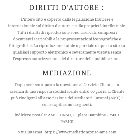
DIRITTI D'AUTORE :
L'intero sito è coperto dalla legislazione francese e
internazionale sul diritto d'autore e sulla proprietà intellettuale.
Tutti i diritti di riproduzione sono riservati, compresi i
documenti scaricabili e le rappresentazioni iconografiche e
HOTEL
fotografiche. La riproduzione totale o parziale di questo sito su
CAMERE
qualsiasi supporto elettronico è severamente vietata senza
l'espressa autorizzazione del direttore della pubblicazione.
SERVIZI
SEMINARI
MEDIAZIONE
OFFERTE
Dopo aver sottoposto la questione al Servizio Clienti e in
VICINANZE
assenza di una risposta soddisfacente entro 60 giorni, il Cliente
può rivolgersi all'Associazione dei Mediatori Europei (AME), i
CONCIERGE
cui recapiti sono i seguenti:
CONTATTO
indirizzo postale: AME CONSO, 11 place Dauphine - 75001
+33 1 45 49 80 00
PARIGI
o via internet: https:
//www.mediationconso-ame.com