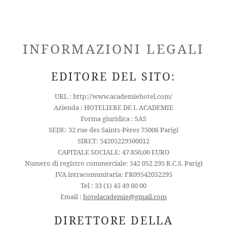
INFORMAZIONI LEGALI
EDITORE DEL SITO:
URL : http://www.academiehotel.com/
Azienda : HOTELIERE DE L ACADEMIE
Forma giuridica : SAS
SEDE: 32 rue des Saints-Pères 75006 Parigi
SIRET: 54205229500012
CAPITALE SOCIALE: 47.850,00 EURO
Numero di registro commerciale: 542 052 295 R.C.S. Parigi
IVA intracomunitaria: FR09542052295
Tel : 33 (1) 45 49 80 00
Email :
hotelacademie@gmail.com
DIRETTORE DELLA